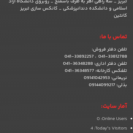
تبریز _ سه راهی اهر به طرف باسمنج _ روبروی دانشگاه آزاد
اسلامی و دانشکده دندانپزشکی _ کانکس سازی تبریز
کانتین
تماس با ما:
تلفن دفتر فروش
:
041-33812788 ، 041-33892257
تلفن دفتر اداری: 36348288-041
تلفکس کارخانه: 36348577-041
نریمانی: 09141042953
بذلی: 09144099217
آمار سایت:
0
Online Users:
4
Today's Visitors: